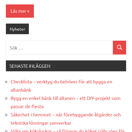
Läs mer
Nyheter
Sök
Sök
efter:
SENASTE INLÄGGEN
Checklista – verktyg du behöver för att bygga en
altanbänk
Bygg en enkel bänk till altanen – ett DIY-projekt som
passar de flesta
Säkerhet i hemmet – när förebyggande åtgärder och
tekniska lösningar samverkar
Måla om köksluckor – så förnyar du köket själv steg för