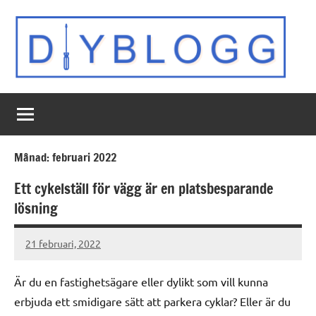
Hoppa
till
innehåll
DIY
Inspiration
för
Blogg
hemmabygge
Månad:
februari 2022
Ett cykelställ för vägg är en platsbesparande
lösning
21 februari, 2022
webmaster
Inga
kommentarer
Är du en fastighetsägare eller dylikt som vill kunna
erbjuda ett smidigare sätt att parkera cyklar? Eller är du