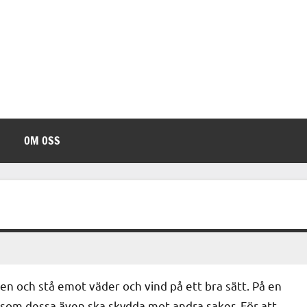
DIY
Inspiration
för
Blogg
hemmabygge
OM OSS
en och stå emot väder och vind på ett bra sätt. På en
som dessa även ska skydda mot andra saker. För att