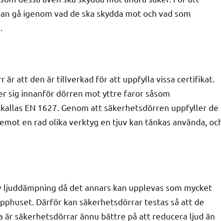
an gå igenom vad de ska skydda mot och vad som
.
är att den är tillverkad för att uppfylla vissa certifikat.
r sig innanför dörren mot yttre faror såsom
 kallas EN 1627. Genom att säkerhetsdörren uppfyller de
emot en rad olika verktyg en tjuv kan tänkas använda, oc
 av ljuddämpning då det annars kan upplevas som mycket
rapphuset. Därför kan säkerhetsdörrar testas så att de
a är säkerhetsdörrar ännu bättre på att reducera ljud än