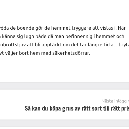
dda de boende gör de hemmet tryggare att vistas i. När
 känna sig lugn både då man befinner sig i hemmet och
inbrottstjuv att bli upptäckt om det tar längre tid att bryt
tivt väljer bort hem med säkerhetsdörrar.
Nästa inlägg
Så kan du köpa grus av rätt sort till rätt pri